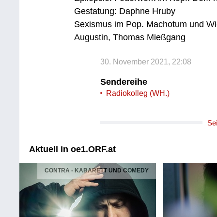
Gestatung: Daphne Hruby
Sexismus im Pop. Machotum und Wide
Augustin, Thomas Mießgang
30. November 2021, 22:08
Sendereihe
Radiokolleg (WH.)
Se
Aktuell in oe1.ORF.at
CONTRA - KABARETT UND COMEDY