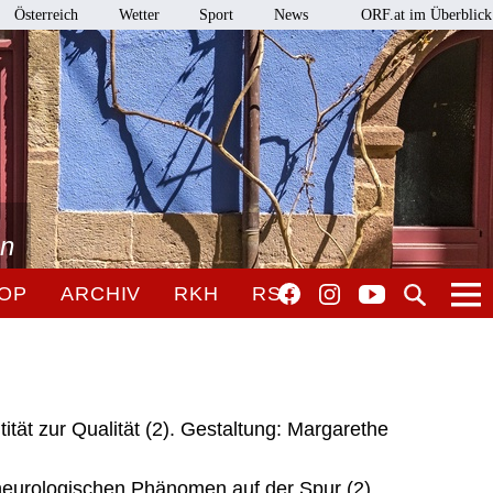
Österreich
Wetter
Sport
News
ORF.at im Überblick
en
OP
ARCHIV
RKH
RSO
tät zur Qualität (2). Gestaltung: Margarethe
neurologischen Phänomen auf der Spur (2).