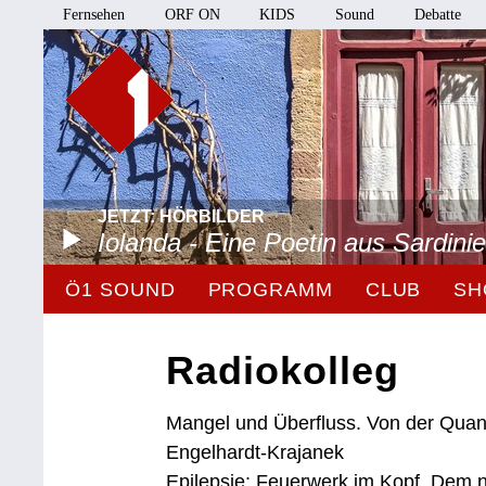
Fernsehen
ORF ON
KIDS
Sound
Debatte
JETZT: HÖRBILDER
Iolanda - Eine Poetin aus Sardini
Ö1 SOUND
PROGRAMM
CLUB
SH
Radiokolleg
Mangel und Überfluss. Von der Quanti
Engelhardt-Krajanek
Epilepsie: Feuerwerk im Kopf. Dem 