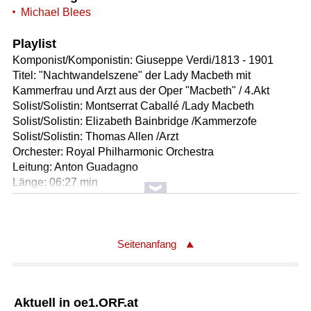
Michael Blees
Playlist
Komponist/Komponistin: Giuseppe Verdi/1813 - 1901
Titel: "Nachtwandelszene" der Lady Macbeth mit
Kammerfrau und Arzt aus der Oper "Macbeth" / 4.Akt
Solist/Solistin: Montserrat Caballé /Lady Macbeth
Solist/Solistin: Elizabeth Bainbridge /Kammerzofe
Solist/Solistin: Thomas Allen /Arzt
Orchester: Royal Philharmonic Orchestra
Leitung: Anton Guadagno
Länge: 06:27 min
Label: EMI 5655302 (3 CD)
Komponist/Komponistin: Ruggiero Leoncavallo/1857 -
1919
Seitenanfang
Titel: Finale Canio, Nedda, Tonio, Beppe, Silvio, Chor aus
der Oper "Pagliacci" / 2.Akt
Solist/Solistin: Plácido Domingo /Canio
Aktuell in oe1.ORF.at
Solist/Solistin: Montserrat Caballé /Nedda