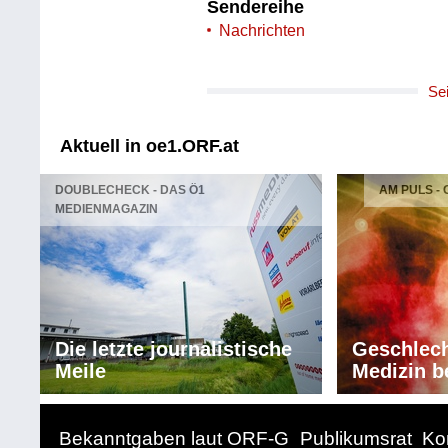
Sendereihe
Nachrichten
Se
Aktuell in oe1.ORF.at
DOUBLECHECK - DAS Ö1
AM PULS -
MEDIENMAGAZIN
Die letzte journalistische
Geschlech
Meile
Medizin b
Bekanntgaben laut ORF-G
Publikumsrat
Ko