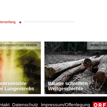
itenanfang
 GESUNDHEIT UND MEDIZIN
PUNKT EIN
tersensible
Bäume schreiben
ei Lungenkrebs
Weltgeschichte
ntakt
Datenschutz
Impressum/Offenlegung