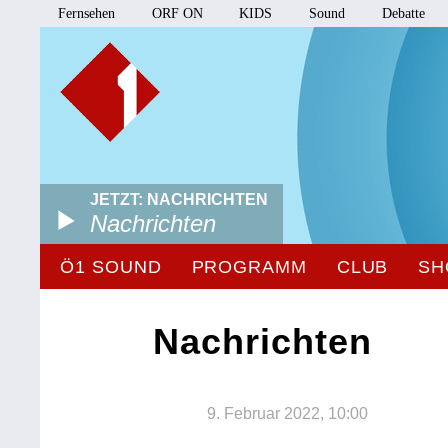
Fernsehen
ORF ON
KIDS
Sound
Debatte
JETZT: NACHRICHTEN
Nachrichten
Ö1 SOUND
PROGRAMM
CLUB
SH
Nachrichten
9. Februar 2022, 10:00