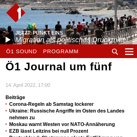
JETZT: PUNKT EINS
Migration als politisches Druckmittel
Ö1 SOUND
PROGRAMM
Ö1 Journal um fünf
14. April 2022, 17:00
Beiträge
Corona-Regeln ab Samstag lockerer
Ukraine: Russische Angriffe im Osten des Landes
nehmen zu
Moskau warnt Westen vor NATO-Annäherung
EZB lässt Leitzins bei null Prozent