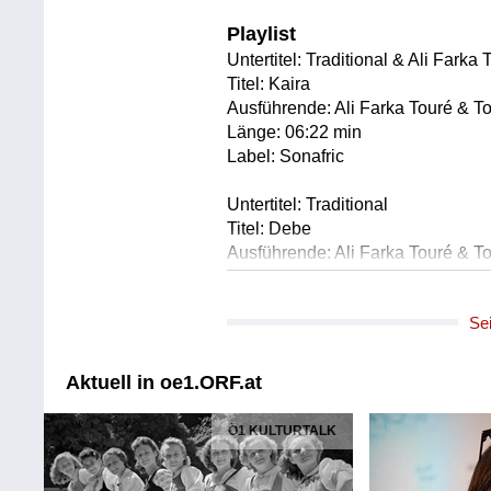
Playlist
Untertitel: Traditional & Ali Farka 
Titel: Kaira
Ausführende: Ali Farka Touré & 
Länge: 06:22 min
Label: Sonafric
Untertitel: Traditional
Titel: Debe
Ausführende: Ali Farka Touré & 
Länge: 04:53 min
Label: Sonafric
Se
Untertitel: Youssou N'Dour, Nen
Sharp
Aktuell in oe1.ORF.at
Titel: 7 Seconds (feat. Neneh Che
Ausführende: Youssou N'Dour (fe
Ö1 KULTURTALK
Länge: 05:05 min
Label: Chaos