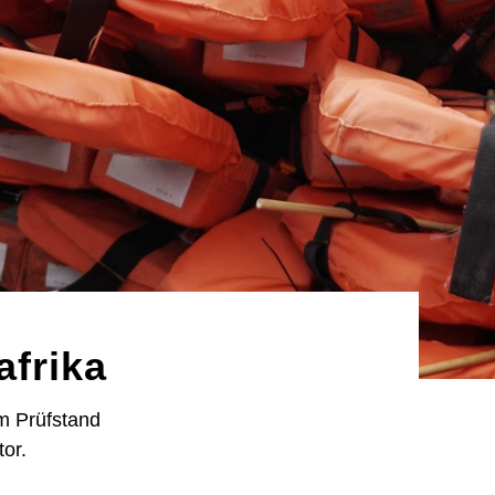
afrika
em Prüfstand
or.