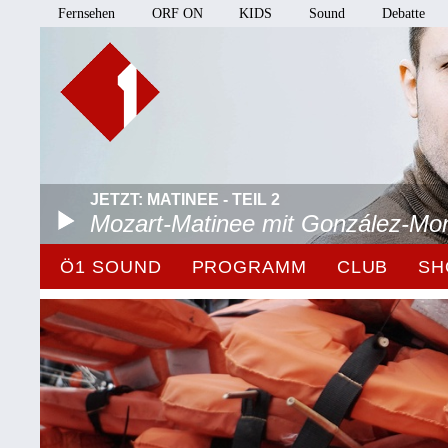
Fernsehen
ORF ON
KIDS
Sound
Debatte
JETZT: MATINEE - TEIL 2
Mozart-Matinee mit González-Mo
Ö1 SOUND
PROGRAMM
CLUB
SH