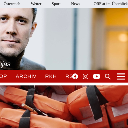
Österreich
Wetter
Sport
News
ORF.at im Überblick
njas
OP
ARCHIV
RKH
RSO