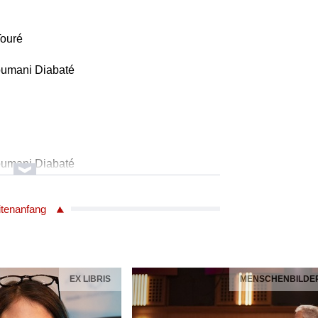
Touré
Toumani Diabaté
Toumani Diabaté
itenanfang
eh Cherry, Cameron McVey & Jonathan
rry)
at. Neneh Cherry)
EX LIBRIS
MENSCHENBILDE