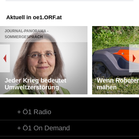
Aktuell in oe1.ORF.at
JOURNAL-PANORAMA -
SOMMERGESPRÄCH
Jeder Krieg bedeutet
Wenn Roboter
Umweltzerstörung
mähen
Ö1 Radio
Ö1 On Demand