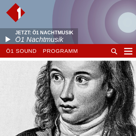
JETZT: Ö1 NACHTMUSIK
Ö1 Nachtmusik
Ö1 SOUND
PROGRAMM