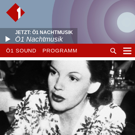
JETZT: Ö1 NACHTMUSIK
Ö1 Nachtmusik
Ö1 SOUND
PROGRAMM