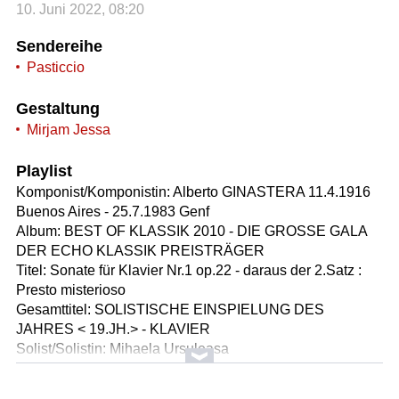
10. Juni 2022, 08:20
Sendereihe
Pasticcio
Gestaltung
Mirjam Jessa
Playlist
Komponist/Komponistin: Alberto GINASTERA 11.4.1916
Buenos Aires - 25.7.1983 Genf
Album: BEST OF KLASSIK 2010 - DIE GROSSE GALA
DER ECHO KLASSIK PREISTRÄGER
Titel: Sonate für Klavier Nr.1 op.22 - daraus der 2.Satz :
Presto misterioso
Gesamttitel: SOLISTISCHE EINSPIELUNG DES
JAHRES < 19.JH.> - KLAVIER
Solist/Solistin: Mihaela Ursuleasa
Solist/Solistin: Mihaela URSULEASA geb.1978 Brasov,
Rumänien