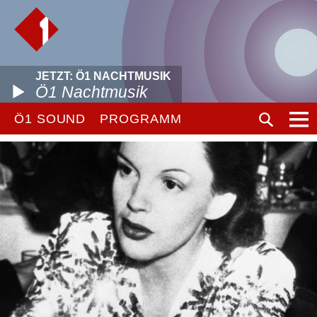
JETZT: Ö1 NACHTMUSIK
Ö1 Nachtmusik
Ö1 SOUND
PROGRAMM