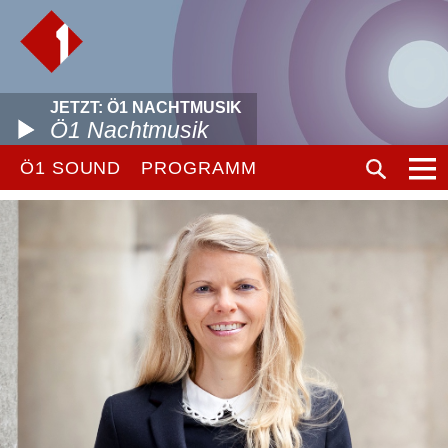
JETZT: Ö1 NACHTMUSIK
Ö1 Nachtmusik
Ö1 SOUND
PROGRAMM