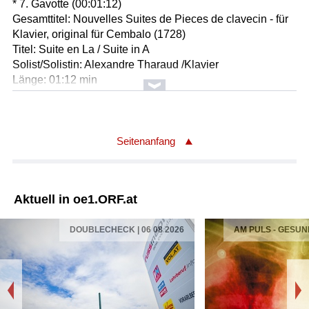
* 7. Gavotte (00:01:12)
Gesamttitel: Nouvelles Suites de Pieces de clavecin - für
Klavier, original für Cembalo (1728)
Titel: Suite en La / Suite in A
Solist/Solistin: Alexandre Tharaud /Klavier
Länge: 01:12 min
Label: harmonia mundi HMC 901754
Komponist/Komponistin: Jean Philippe Rameau
Album: NOUVELLES SUITES - ALEXANDRE THARAUD
Seitenanfang
SPIELT RAMEAU
* 8. 1er double de la Gavotte (00:52)
Gesamttitel: Nouvelles Suites de Pieces de clavecin - für
Aktuell in oe1.ORF.at
Klavier, original für Cembalo (1728)
Titel: Suite en La / Suite in A
DOUBLECHECK | 06 08 2026
AM PULS - GESUN
Solist/Solistin: Alexandre Tharaud /Klavier
Länge: 00:52 min
Label: harmonia mundi HMC 901754
Komponist/Komponistin: Jean Philippe Rameau
Album: NOUVELLES SUITES - ALEXANDRE THARAUD