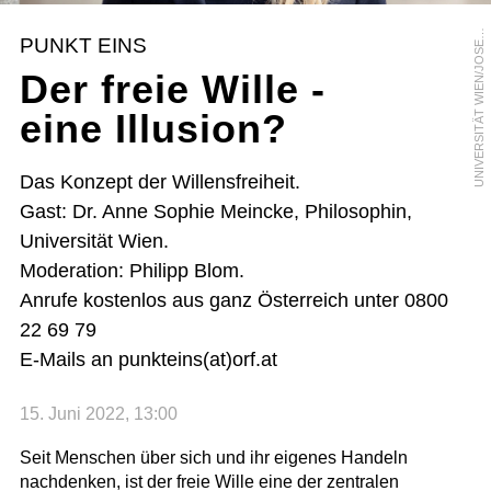
N
I
V
E
R
S
I
T
Ä
T
W
I
E
N
/
J
O
S
P
H
K
R
P
E
L
A
U
N
PUNKT EINS
E
Der freie Wille -
eine Illusion?
Das Konzept der Willensfreiheit.
Gast: Dr. Anne Sophie Meincke, Philosophin,
Universität Wien.
Moderation: Philipp Blom.
Anrufe kostenlos aus ganz Österreich unter 0800
22 69 79
E-Mails an punkteins(at)orf.at
15. Juni 2022, 13:00
Seit Menschen über sich und ihr eigenes Handeln
nachdenken, ist der freie Wille eine der zentralen