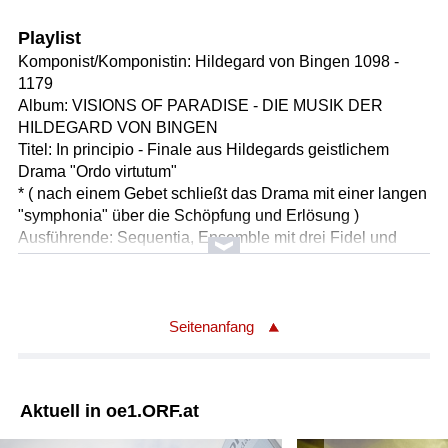
Playlist
Komponist/Komponistin: Hildegard von Bingen 1098 -
1179
Album: VISIONS OF PARADISE - DIE MUSIK DER
HILDEGARD VON BINGEN
Titel: In principio - Finale aus Hildegards geistlichem
Drama "Ordo virtutum"
* ( nach einem Gebet schließt das Drama mit einer langen
"symphonia" über die Schöpfung und Erlösung )
Ausführende: Sequentia, Ensemble mit drei Fidel und
Organistrum
Ausführender/Ausführende: Lydia Heather Knutson
Leitung: Barbara Thornton
Länge: 04:08 min
Seitenanfang
Label: Deutsche Harmonia mundi / Sony 88697527072
Komponist/Komponistin: Lena Mentschel
Aktuell in oe1.ORF.at
Album: IN MY LITTLE GARDEN
Titel: 28