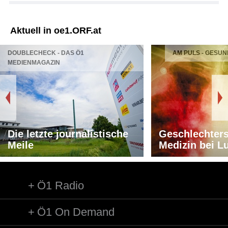
Aktuell in oe1.ORF.at
DOUBLECHECK - DAS Ö1
AM PULS - GESUN
MEDIENMAGAZIN
Die letzte journalistische
Geschlechters
Meile
Medizin bei L
Ö1 Radio
Ö1 On Demand