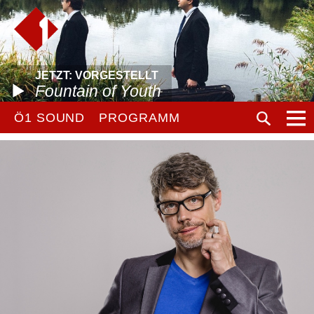
JETZT: VORGESTELLT
Fountain of Youth
Ö1 SOUND
PROGRAMM