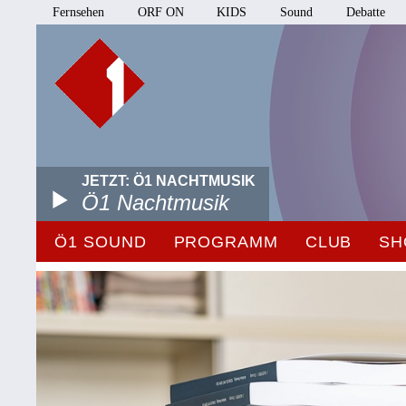
Fernsehen
ORF ON
KIDS
Sound
Debatte
JETZT: Ö1 NACHTMUSIK
Ö1 Nachtmusik
Ö1 SOUND
PROGRAMM
CLUB
SH