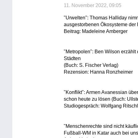
11. November 2022, 09:05
"Urwelten": Thomas Halliday nimm
ausgestorbenen Ökosysteme der E
Beitrag: Madeleine Amberger
"Metropolen": Ben Wilson erzählt
Städten
(Buch: S. Fischer Verlag)
Rezension: Hanna Ronzheimer
"Konflikt": Armen Avanessian übe
schon heute zu lösen (Buch: Ullst
Studiogespräch: Wolfgang Ritsch
"Menschenrechte sind nicht käufli
Fußball-WM in Katar auch bei uns