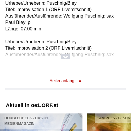
Urheber/Urheberin: Puschnig/Bley
Titel: Improvisation 1 (ORF Livemitschnitt)
Ausführender/Ausführende: Wolfgang Puschnig: sax
Paul Bley: p
Länge: 07:00 min
Urheber/Urheberin: Puschnig/Bley
Titel: Improvisation 2 (ORF Livemitschnitt)
Ausführender/Ausführende: Wolfgang Puschnig: sax
Paul Bley: p
Länge: 06:30 min
Urheber/Urheberin: Puschnig/Bley
Seitenanfang
Titel: Improvisation 3 (ORF Livemitschnitt)
Ausführender/Ausführende: Wolfgang Puschnig: sax
Paul Bley: p
Aktuell in oe1.ORF.at
Länge: 07:30 min
DOUBLECHECK - DAS Ö1
AM PULS - GESUN
Urheber/Urheberin: Paul Bley
MEDIENMAGAZIN
Titel: Improvisation 4 (ORF Livemitschnitt)