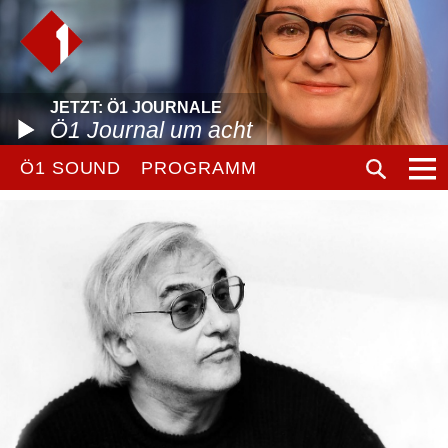
JETZT: Ö1 JOURNALE
Ö1 Journal um acht
Ö1 SOUND
PROGRAMM