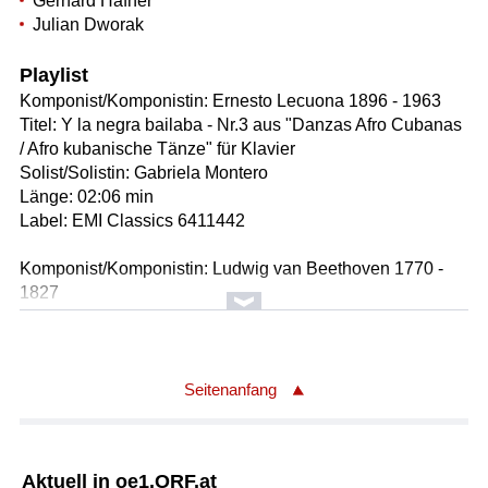
Gerhard Hafner
Julian Dworak
Playlist
Komponist/Komponistin: Ernesto Lecuona 1896 - 1963
Titel: Y la negra bailaba - Nr.3 aus "Danzas Afro Cubanas
/ Afro kubanische Tänze" für Klavier
Solist/Solistin: Gabriela Montero
Länge: 02:06 min
Label: EMI Classics 6411442
Komponist/Komponistin: Ludwig van Beethoven 1770 -
1827
Textdichter/Textdichterin, Textquelle: Salvatore Vigano
1769 - 1821
Titel: Nr.10 Pastorale. Allegro (00:02:45)
Gesamttitel: DIE GESCHÖPFE DES PROMETHEUS
Seitenanfang
op.43 - Ballett von Salvatore Vigano
Orchester: Orpheus Chamber Orchestra
Länge: 02:47 min
Aktuell in oe1.ORF.at
Label: DG 4537132 (5 CD) (ges.87 CD, 20 Vol.)