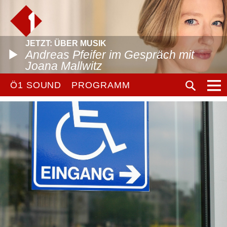
JETZT: ÜBER MUSIK
Andreas Pfeifer im Gespräch mit
Joana Mallwitz
Ö1 SOUND
PROGRAMM