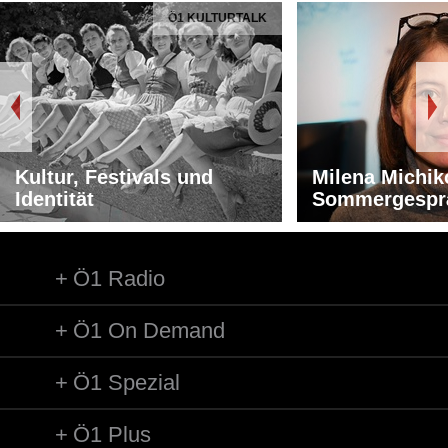
Ö1 KULTURTALK
Kultur, Festivals und
Milena Michik
Identität
Sommergespr
Ö1 Radio
Ö1 On Demand
Ö1 Spezial
Ö1 Plus