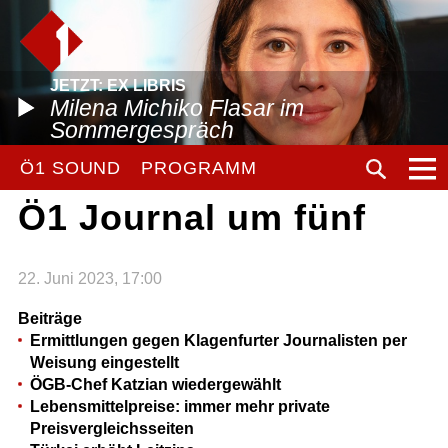
JETZT: EX LIBRIS
Milena Michiko Flasar im
Sommergespräch
Ö1 SOUND
PROGRAMM
Ö1 Journal um fünf
22. Juni 2023, 17:00
Beiträge
Ermittlungen gegen Klagenfurter Journalisten per
Weisung eingestellt
ÖGB-Chef Katzian wiedergewählt
Lebensmittelpreise: immer mehr private
Preisvergleichsseiten