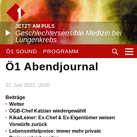
JETZT: AM PULS
Geschlechtersensible Medizin bei
Lungenkrebs
Ö1 SOUND
PROGRAMM
Ö1 Abendjournal
22. Juni 2023, 18:00
Beiträge
Wetter
ÖGB-Chef Katzian wiedergewählt
Kika/Leiner: Ex-Chef & Ex-Eigentümer weisen
Vorwürfe zurück
Lebensmittelpreise: immer mehr private