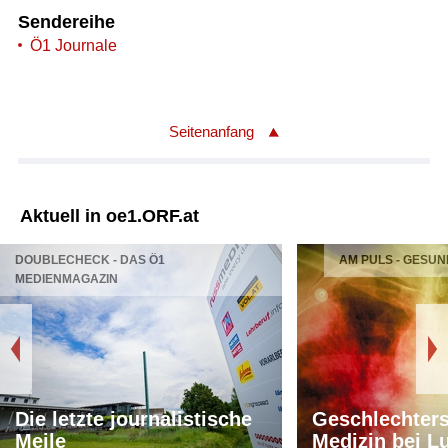
Sendereihe
Ö1 Journale
Seitenanfang
Aktuell in oe1.ORF.at
DOUBLECHECK - DAS Ö1
AM PULS - GESUN
MEDIENMAGAZIN
Die letzte journalistische
Geschlechters
Meile
Medizin bei L