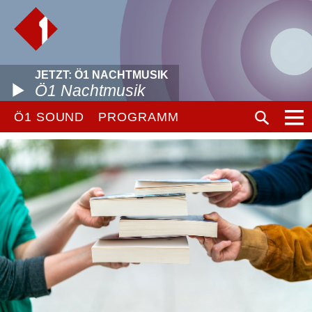
JETZT: Ö1 NACHTMUSIK
Ö1 Nachtmusik
Ö1 SOUND
PROGRAMM