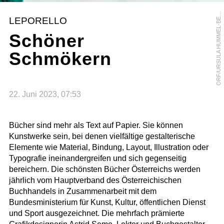
R
F
/
U
R
S
U
L
A
H
U
M
M
E
L
-
B
R
G
E
O
R
LEPORELLO
E
Schöner
Schmökern
22. Juni 2023, 07:53
Bücher sind mehr als Text auf Papier. Sie können
Kunstwerke sein, bei denen vielfältige gestalterische
Elemente wie Material, Bindung, Layout, Illustration oder
Typografie ineinandergreifen und sich gegenseitig
bereichern. Die schönsten Bücher Österreichs werden
jährlich vom Hauptverband des Österreichischen
Buchhandels in Zusammenarbeit mit dem
Bundesministerium für Kunst, Kultur, öffentlichen Dienst
und Sport ausgezeichnet. Die mehrfach prämierte