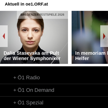
Aktuell in oe1.ORF.at
BREGENZER FESTSPIELE 2026
Dalia Stasevska am Pult
In memoriam 
der Wiener Symphoniker
Helfer
Ö1 Radio
Ö1 On Demand
Ö1 Spezial