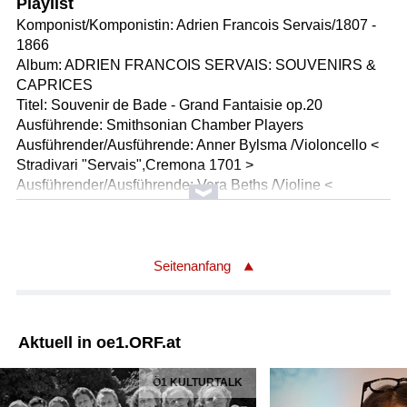
Playlist
Komponist/Komponistin: Adrien Francois Servais/1807 -
1866
Album: ADRIEN FRANCOIS SERVAIS: SOUVENIRS &
CAPRICES
Titel: Souvenir de Bade - Grand Fantaisie op.20
Ausführende: Smithsonian Chamber Players
Ausführender/Ausführende: Anner Bylsma /Violoncello <
Stradivari "Servais",Cremona 1701 >
Ausführender/Ausführende: Vera Beths /Violine <
Stradivari "ex parera", 1679 >
Ausführender/Ausführende: Joseph Gatwood /Violine <
Stradivari "Hellier", Cremona 1679 >
Ausführender/Ausführende: Melissa Graybeal /Viola <
Seitenanfang
G.Craske, London 1845 >
Ausführender/Ausführende: Kenneth Slowik /Violoncello <
J.F.Pressenda, Turin 1835 >
Aktuell in oe1.ORF.at
Ausführender/Ausführende: Richard Myron /Kontrabaß <
D.Busan, Venedig 1743 >
Ö1 KULTURTALK
Ausführender/Ausführende: James Weaver /Harmonium
Länge: 14:30 min