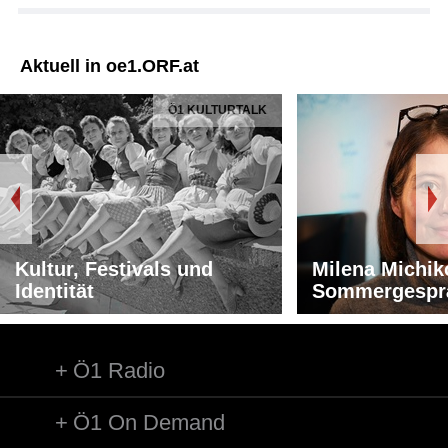
Aktuell in oe1.ORF.at
Ö1 KULTURTALK
Kultur, Festivals und
Milena Michik
Identität
Sommergespr
Ö1 Radio
Ö1 On Demand