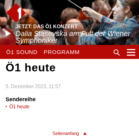
JETZT: DAS Ö1 KONZERT
Dalia Stasevska am Pult der Wiener
Symphoniker
Ö1 SOUND
PROGRAMM
Ö1 heute
5. Dezember 2023, 11:57
Sendereihe
Ö1 heute
Seitenanfang