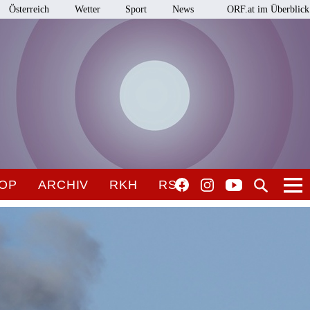
Österreich
Wetter
Sport
News
ORF.at im Überblick
OP
ARCHIV
RKH
RSO