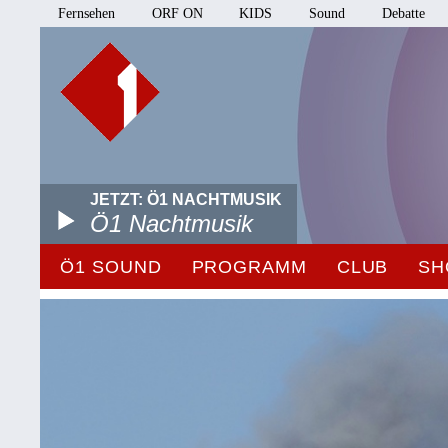
Fernsehen
ORF ON
KIDS
Sound
Debatte
JETZT: Ö1 NACHTMUSIK
Ö1 Nachtmusik
Ö1 SOUND
PROGRAMM
CLUB
SH