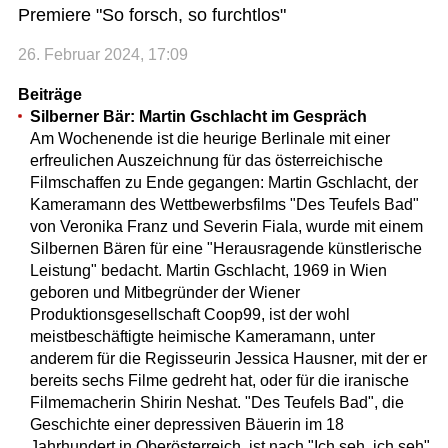
Premiere "So forsch, so furchtlos"
26. Februar 2024, 17:09
Beiträge
Silberner Bär: Martin Gschlacht im Gespräch
Am Wochenende ist die heurige Berlinale mit einer
erfreulichen Auszeichnung für das österreichische
Filmschaffen zu Ende gegangen: Martin Gschlacht, der
Kameramann des Wettbewerbsfilms "Des Teufels Bad"
von Veronika Franz und Severin Fiala, wurde mit einem
Silbernen Bären für eine "Herausragende künstlerische
Leistung" bedacht. Martin Gschlacht, 1969 in Wien
geboren und Mitbegründer der Wiener
Produktionsgesellschaft Coop99, ist der wohl
meistbeschäftigte heimische Kameramann, unter
anderem für die Regisseurin Jessica Hausner, mit der er
bereits sechs Filme gedreht hat, oder für die iranische
Filmemacherin Shirin Neshat. "Des Teufels Bad", die
Geschichte einer depressiven Bäuerin im 18
Jahrhundert in Oberösterreich, ist nach "Ich seh, ich seh"