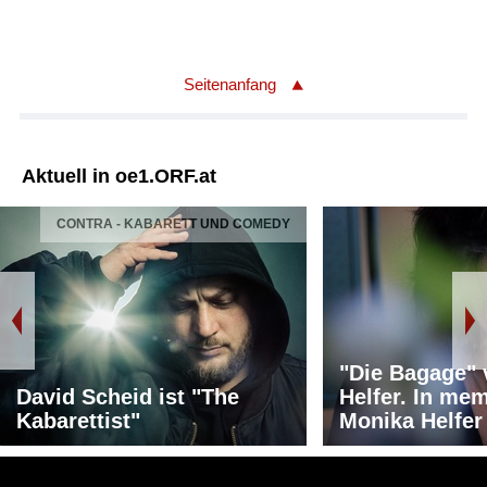
Seitenanfang
Aktuell in oe1.ORF.at
CONTRA - KABARETT UND COMEDY
"Die Bagage"
David Scheid ist "The
Helfer. In me
Kabarettist"
Monika Helfer