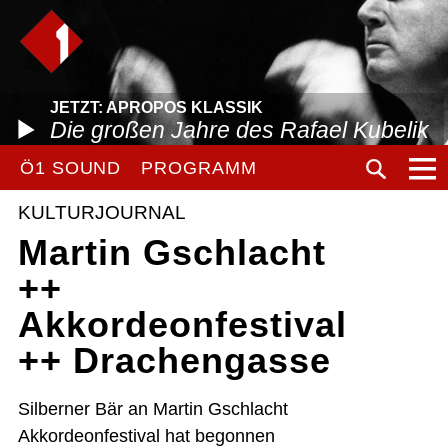
JETZT: APROPOS KLASSIK
Die großen Jahre des Rafael Kubelik
Ö1 SOUND
PROGRAMM
KULTURJOURNAL
Martin Gschlacht
++
Akkordeonfestival
++ Drachengasse
Silberner Bär an Martin Gschlacht
Akkordeonfestival hat begonnen