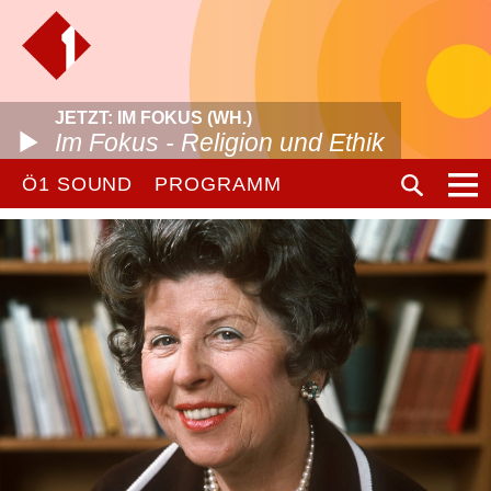
JETZT: IM FOKUS (WH.)
Im Fokus - Religion und Ethik
Ö1 SOUND
PROGRAMM