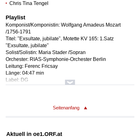
Chris Tina Tengel
Playlist
Komponist/Komponistin: Wolfgang Amadeus Mozart
/1756-1791
Titel: "Exsultate, jubilate", Motette KV 165: 1.Satz
"Exsultate, jubilate"
Solist/Solistin: Maria Stader /Sopran
Orchester: RIAS-Symphonie-Orchester Berlin
Leitung: Ferenc Fricsay
Länge: 04:47 min
Label: DG
Komponist/Komponistin: Gaetano Donizetti /1797-1848
Titel: Lucia di Lammermoor: "Sextett" /II (deutsch
gesungen)
Seitenanfang
Solist/Solistin: Maria Stader /Lucia
Solist/Solistin: Ernst Haefliger /Edgardo
Solist/Solistin: Dietrich Fischer-Dieskau /Enrico
Aktuell in oe1.ORF.at
Solist/Solistin: Theodor Schlott /Raimondo