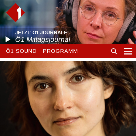
JETZT: Ö1 JOURNALE
Ö1 Mittagsjournal
Ö1 SOUND
PROGRAMM