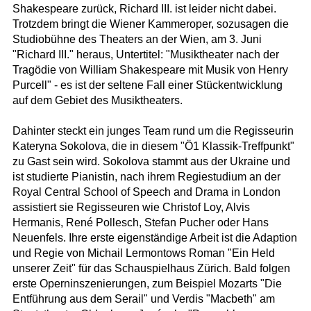
Shakespeare zurück, Richard III. ist leider nicht dabei.
Trotzdem bringt die Wiener Kammeroper, sozusagen die
Studiobühne des Theaters an der Wien, am 3. Juni
"Richard III." heraus, Untertitel: "Musiktheater nach der
Tragödie von William Shakespeare mit Musik von Henry
Purcell" - es ist der seltene Fall einer Stückentwicklung
auf dem Gebiet des Musiktheaters.
Dahinter steckt ein junges Team rund um die Regisseurin
Kateryna Sokolova, die in diesem "Ö1 Klassik-Treffpunkt"
zu Gast sein wird. Sokolova stammt aus der Ukraine und
ist studierte Pianistin, nach ihrem Regiestudium an der
Royal Central School of Speech and Drama in London
assistiert sie Regisseuren wie Christof Loy, Alvis
Hermanis, René Pollesch, Stefan Pucher oder Hans
Neuenfels. Ihre erste eigenständige Arbeit ist die Adaption
und Regie von Michail Lermontows Roman "Ein Held
unserer Zeit" für das Schauspielhaus Zürich. Bald folgen
erste Operninszenierungen, zum Beispiel Mozarts "Die
Entführung aus dem Serail" und Verdis "Macbeth" am