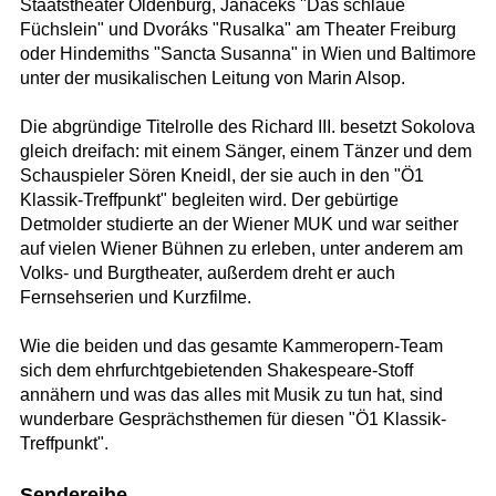
Staatstheater Oldenburg, Janáceks "Das schlaue
Füchslein" und Dvoráks "Rusalka" am Theater Freiburg
oder Hindemiths "Sancta Susanna" in Wien und Baltimore
unter der musikalischen Leitung von Marin Alsop.
Die abgründige Titelrolle des Richard III. besetzt Sokolova
gleich dreifach: mit einem Sänger, einem Tänzer und dem
Schauspieler Sören Kneidl, der sie auch in den "Ö1
Klassik-Treffpunkt" begleiten wird. Der gebürtige
Detmolder studierte an der Wiener MUK und war seither
auf vielen Wiener Bühnen zu erleben, unter anderem am
Volks- und Burgtheater, außerdem dreht er auch
Fernsehserien und Kurzfilme.
Wie die beiden und das gesamte Kammeropern-Team
sich dem ehrfurchtgebietenden Shakespeare-Stoff
annähern und was das alles mit Musik zu tun hat, sind
wunderbare Gesprächsthemen für diesen "Ö1 Klassik-
Treffpunkt".
Sendereihe