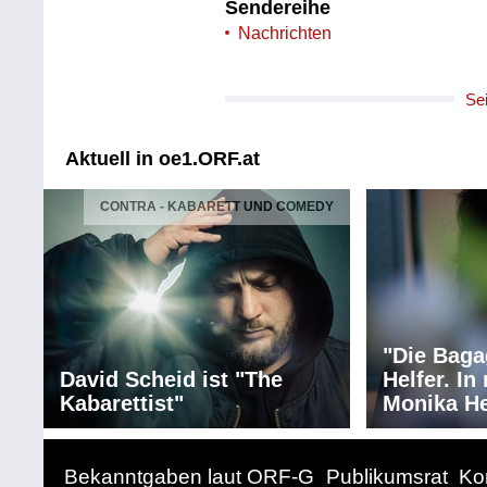
Sendereihe
Nachrichten
Se
Aktuell in oe1.ORF.at
CONTRA - KABARETT UND COMEDY
"Die Baga
David Scheid ist "The
Helfer. I
Kabarettist"
Monika He
Bekanntgaben laut ORF-G
Publikumsrat
Ko