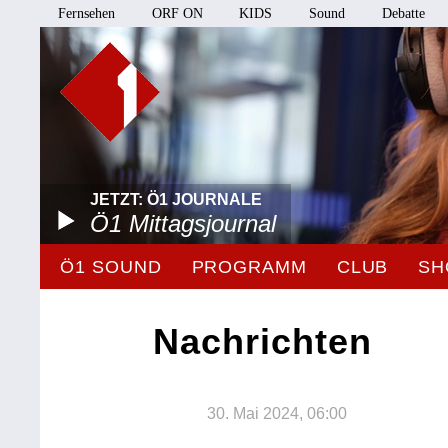
Fernsehen
ORF ON
KIDS
Sound
Debatte
JETZT: Ö1 JOURNALE
Ö1 Mittagsjournal
Ö1 SOUND
PROGRAMM
CLUB
SH
Nachrichten
30. Mai 2024, 06:00