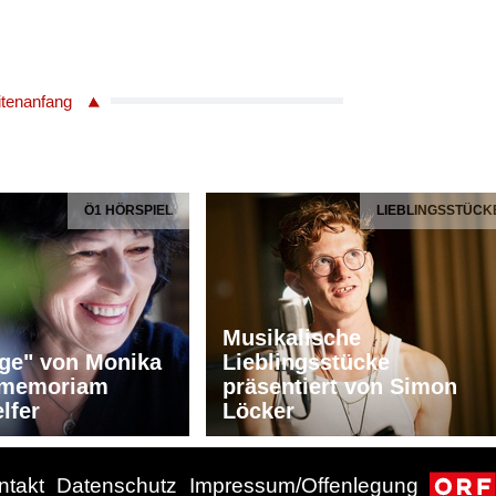
itenanfang
Ö1 HÖRSPIEL
LIEBLINGSSTÜCK
Musikalische
ge" von Monika
Lieblingsstücke
n memoriam
präsentiert von Simon
lfer
Löcker
ntakt
Datenschutz
Impressum/Offenlegung