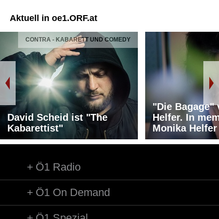
Aktuell in oe1.ORF.at
CONTRA - KABARETT UND COMEDY
"Die Bagage"
David Scheid ist "The
Helfer. In me
Kabarettist"
Monika Helfer
Ö1 Radio
Ö1 On Demand
Ö1 Spezial