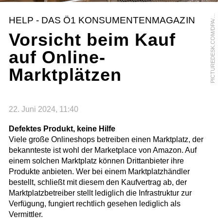
I
C
T
U
R
E
D
E
S
K
.
C
O
M
/
D
P
A
S
E
B
A
S
T
I
A
N
K
A
H
N
E
R
P
T
HELP - DAS Ö1 KONSUMENTENMAGAZIN
/
Vorsicht beim Kauf
auf Online-
Marktplätzen
22. Juni 2024, 11:40
Defektes Produkt, keine Hilfe
Viele große Onlineshops betreiben einen Marktplatz, der
bekannteste ist wohl der Marketplace von Amazon. Auf
einem solchen Marktplatz können Drittanbieter ihre
Produkte anbieten. Wer bei einem Marktplatzhändler
bestellt, schließt mit diesem den Kaufvertrag ab, der
Marktplatzbetreiber stellt lediglich die Infrastruktur zur
Verfügung, fungiert rechtlich gesehen lediglich als
Vermittler.