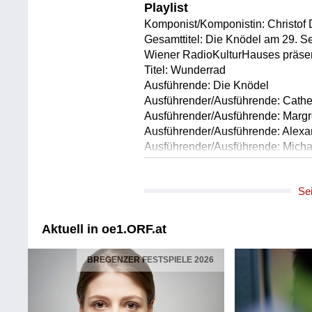
Playlist
Komponist/Komponistin: Christof 
Gesamttitel: Die Knödel am 29. 
Wiener RadioKulturHauses präse
Titel: Wunderrad
Ausführende: Die Knödel
Ausführender/Ausführende: Cather
Ausführender/Ausführende: Margret
Ausführender/Ausführende: Alexa
Ausführender/Ausführende: Michael
Ausführender/Ausführende: Walter
Ausführender/Ausführende: Andrea
Se
Glockenspiel
Ausführender/Ausführende: Charli
Glockenspiel, Drum-Set, Shaker,
Aktuell in oe1.ORF.at
Ausführender/Ausführende: Christo
Länge: 03:17 min
BREGENZER FESTSPIELE 2026
Label: manus
Komponist/Komponistin: Christof 