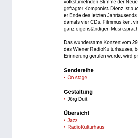
volkstümelnden Stimme der Neue
gefragter Komponist. Dienz ist a
er Ende des letzten Jahrtausends 
damals vier CDs, Filmmusiken, vie
ganz eigenständigen Musiksprach
Das wundersame Konzert vom 29
des Wiener RadioKulturhauses, be
Erinnerung gerufen wurde, wird pr
Sendereihe
On stage
Gestaltung
Jörg Duit
Übersicht
Jazz
RadioKulturhaus