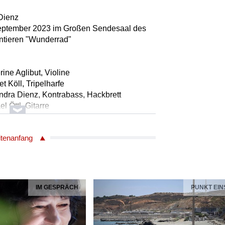
Dienz
September 2023 im Großen Sendesaal des
ntieren "Wunderrad"
ine Aglibut, Violine
 Köll, Tripelharfe
ndra Dienz, Kontrabass, Hackbrett
 Öttl, Gitarre
 Seebacher, Klarinette, Hackbrett
s Lackner, Trompete, Hackbrett,
itenanfang
e Fischer, Haimophon, Hölzernes Glachter,
 Woodblocks
f Dienz, Fagott und Zither
IM GESPRÄCH
PUNKT EIN
Dienz