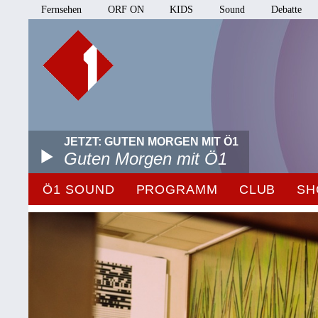
Fernsehen
ORF ON
KIDS
Sound
Debatte
JETZT: GUTEN MORGEN MIT Ö1
Guten Morgen mit Ö1
Ö1 SOUND
PROGRAMM
CLUB
SH