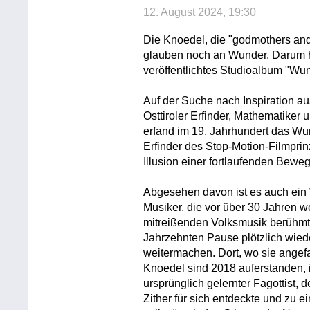
12. August 2024, 19:30
Die Knoedel, die "godmothers an
glauben noch an Wunder. Darum he
veröffentlichtes Studioalbum "Wu
Auf der Suche nach Inspiration a
Osttiroler Erfinder, Mathematiker
erfand im 19. Jahrhundert das Wu
Erfinder des Stop-Motion-Filmprin
Illusion einer fortlaufenden Bewe
Abgesehen davon ist es auch ein
Musiker, die vor über 30 Jahren 
mitreißenden Volksmusik berühmt
Jahrzehnten Pause plötzlich wiede
weitermachen. Dort, wo sie angef
Knoedel sind 2018 auferstanden, ih
ursprünglich gelernter Fagottist, d
Zither für sich entdeckte und zu e