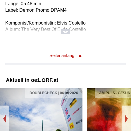
Länge: 05:48 min
Label: Demon Promo DPAM4
Komponist/Komponistin: Elvis Costello
Album: The Very Best Of Elvis Costello
ALISON
Ausführende: Elvis Costello
Länge: 03:21 min
Label: Universal Music 545 1032
Seitenanfang
Komponist/Komponistin: Haggard
Album: Almost Blue
Aktuell in oe1.ORF.at
TONIGHT THE BOTTLE LET ME DOWN
Ausführende: Elvis Costello & Attractions
DOUBLECHECK | 06 08 2026
AM PULS - GESUN
Länge: 02:09 min
Label: Demon FIEND CD 33
Komponist/Komponistin: Elvis Costello
Album: The Very Best Of Elvis Costello
EVERYDAY I WRITE THE BOOK