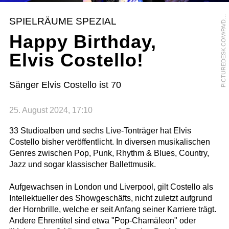
I
C
T
U
R
E
D
E
S
K
.
C
O
M
/
P
A
/
M
E
N
I
C
O
C
I
P
P
I
T
E
L
L
P
O
I
SPIELRÄUME SPEZIAL
D
Happy Birthday,
Elvis Costello!
Sänger Elvis Costello ist 70
25. August 2024, 17:10
33 Studioalben und sechs Live-Tonträger hat Elvis
Costello bisher veröffentlicht. In diversen musikalischen
Genres zwischen Pop, Punk, Rhythm & Blues, Country,
Jazz und sogar klassischer Ballettmusik.
Aufgewachsen in London und Liverpool, gilt Costello als
Intellektueller des Showgeschäfts, nicht zuletzt aufgrund
der Hornbrille, welche er seit Anfang seiner Karriere trägt.
Andere Ehrentitel sind etwa "Pop-Chamäleon" oder