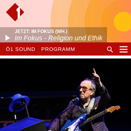
JETZT: IM FOKUS (WH.)
Im Fokus - Religion und Ethik
Ö1 SOUND
PROGRAMM