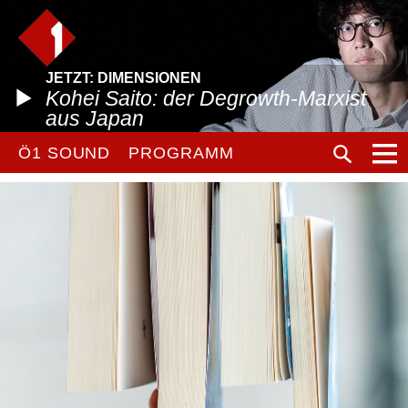
JETZT: DIMENSIONEN
Kohei Saito: der Degrowth-Marxist
aus Japan
Ö1 SOUND
PROGRAMM