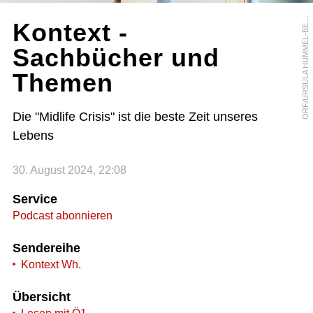
R
F
/
U
R
S
U
L
A
H
U
M
M
E
L
-
B
R
G
E
O
R
Kontext -
E
Sachbücher und
Themen
Die "Midlife Crisis" ist die beste Zeit unseres
Lebens
30. August 2024, 22:08
Service
Podcast abonnieren
Sendereihe
Kontext Wh.
Übersicht