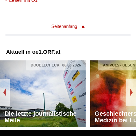
Lesen mit Ö1
Seitenanfang
Aktuell in oe1.ORF.at
DOUBLECHECK | 06 08 2026
AM PULS - GESUN
Die letzte journalistische
Geschlechters
Meile
Medizin bei L