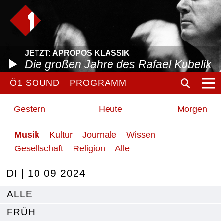
JETZT: APROPOS KLASSIK
Die großen Jahre des Rafael Kubelik
Ö1 SOUND
PROGRAMM
Gestern
Heute
Morgen
Musik
Kultur
Journale
Wissen
Gesellschaft
Religion
Alle
DI | 10 09 2024
ALLE
FRÜH