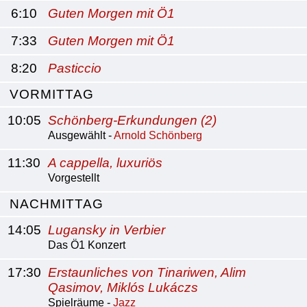
6:10
Guten Morgen mit Ö1
7:33
Guten Morgen mit Ö1
8:20
Pasticcio
VORMITTAG
10:05
Schönberg-Erkundungen (2)
Ausgewählt -
Arnold Schönberg
11:30
A cappella, luxuriös
Vorgestellt
NACHMITTAG
14:05
Lugansky in Verbier
Das Ö1 Konzert
17:30
Erstaunliches von Tinariwen, Alim
Qasimov, Miklós Lukáczs
Spielräume -
Jazz