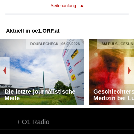
Seitenanfang
Aktuell in oe1.ORF.at
DOUBLECHECK | 06 08 2026
AM PULS - GESUN
Die letzte journalistische
Geschlechters
Meile
Medizin bei L
Ö1 Radio