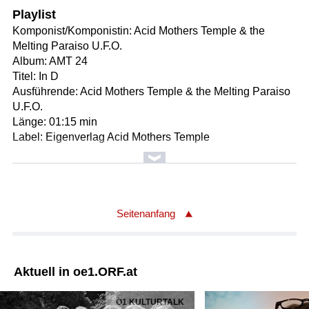
Playlist
Komponist/Komponistin: Acid Mothers Temple & the
Melting Paraiso U.F.O.
Album: AMT 24
Titel: In D
Ausführende: Acid Mothers Temple & the Melting Paraiso
U.F.O.
Länge: 01:15 min
Label: Eigenverlag Acid Mothers Temple
Komponist/Komponistin: Francis Lai
Gesamttitel: UN HOMME ET UNE FEMME / Original
Filmmusik
Titel: Un homme et une femme
Seitenanfang
Anderer Gesamttitel: A MAN AND A WOMAN / Original
Filmmusik
Anderer Gesamttitel: EIN MANN UND EINE FRAU /
Aktuell in oe1.ORF.at
Original Filmmusik
Solist/Solistin: Pierre Barouh /Gesang m.Begl.
Ö1 KULTURTALK
Solist/Solistin: Nicole Croisille /Gesang m.Begl.