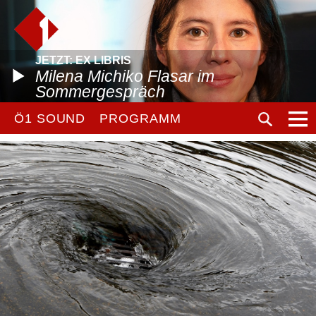
JETZT: EX LIBRIS
Milena Michiko Flasar im
Sommergespräch
Ö1 SOUND
PROGRAMM