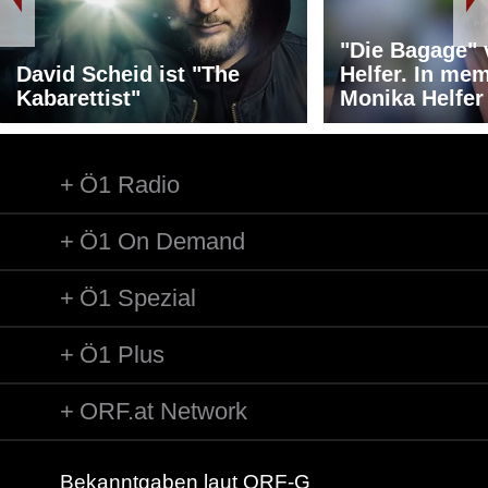
"Die Bagage"
David Scheid ist "The
Helfer. In me
Kabarettist"
Monika Helfer
Ö1 Radio
Ö1 On Demand
Ö1 Spezial
Ö1 Plus
ORF.at Network
Bekanntgaben laut ORF-G