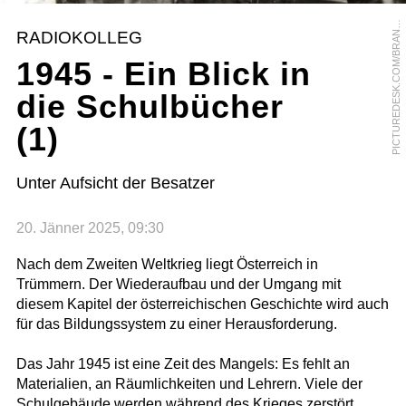
I
C
T
U
R
E
D
E
S
K
.
C
O
M
/
B
R
A
D
S
T
A
E
T
T
E
R
I
M
A
G
E
S
/
V
O
T
A
V
P
A
RADIOKOLLEG
N
1945 - Ein Blick in
die Schulbücher
(1)
Unter Aufsicht der Besatzer
20. Jänner 2025, 09:30
Nach dem Zweiten Weltkrieg liegt Österreich in
Trümmern. Der Wiederaufbau und der Umgang mit
diesem Kapitel der österreichischen Geschichte wird auch
für das Bildungssystem zu einer Herausforderung.
Das Jahr 1945 ist eine Zeit des Mangels: Es fehlt an
Materialien, an Räumlichkeiten und Lehrern. Viele der
Schulgebäude werden während des Krieges zerstört,