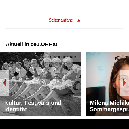
Seitenanfang
Aktuell in oe1.ORF.at
Ö1 KULTURTALK
Kultur, Festivals und
Milena Michik
Identität
Sommergespr