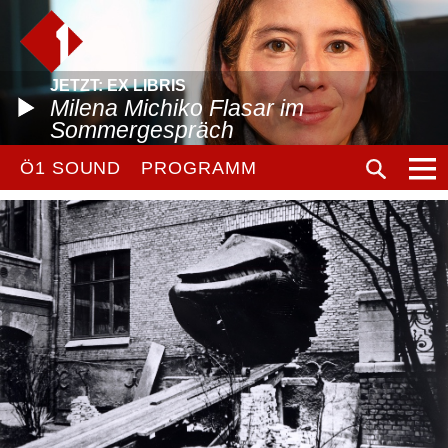
JETZT: EX LIBRIS
Milena Michiko Flasar im
Sommergespräch
Ö1 SOUND
PROGRAMM