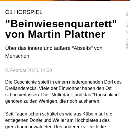
A
R
T
I
N
P
L
A
T
T
N
E
R
-
D
A
V
D
P
A
Y
M
R
Ö1 HÖRSPIEL
I
"Beinwiesenquartett"
von Martin Plattner
Über das innere und äußere "Abseits" von
Menschen
8. Februar 2025, 14:00
Die Geschichte spielt in einem niedergehenden Dorf des
Dreiländerecks. Viele der Einwohner haben den Ort
schon verlassen. Die "Muttertant" und das "Rauschkind"
gehören zu den Wenigen, die noch ausharren.
Seit Tagen schon schüttet es wie aus Kübeln auf die
entlegenen Dörfer und Weiler am Hochplateau des
grenzbaumbewaldeten Dreiländerecks. Doch die