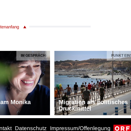
itenanfang
IM GESPRÄCH
PUNKT EIN
iam Monika
Migration als politisches
Druckmittel
ntakt
Datenschutz
Impressum/Offenlegung