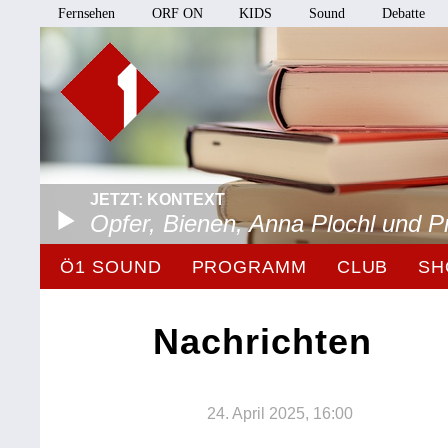
Fernsehen
ORF ON
KIDS
Sound
Debatte
JETZT: KONTEXT
Opfer, Bienen, Anna Plochl und 
Ö1 SOUND
PROGRAMM
CLUB
SH
Nachrichten
24. April 2025, 16:00