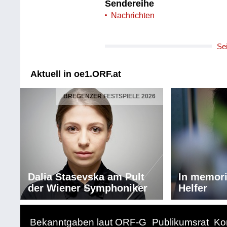
Sendereihe
Nachrichten
Se
Aktuell in oe1.ORF.at
BREGENZER FESTSPIELE 2026
Dalia Stasevska am Pult
In memor
der Wiener Symphoniker
Helfer
Bekanntgaben laut ORF-G
Publikumsrat
Ko