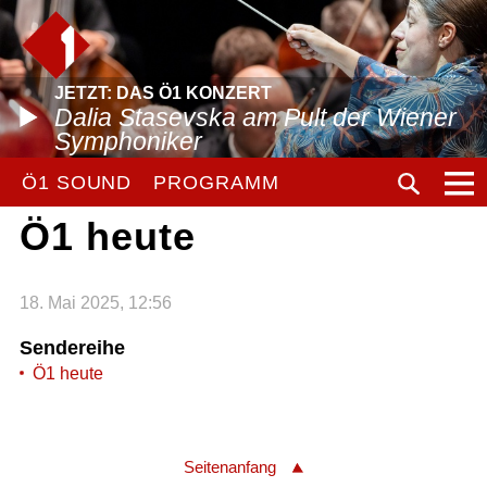
JETZT: DAS Ö1 KONZERT
Dalia Stasevska am Pult der Wiener
Symphoniker
Ö1 SOUND
PROGRAMM
Ö1 heute
18. Mai 2025, 12:56
Sendereihe
Ö1 heute
Seitenanfang