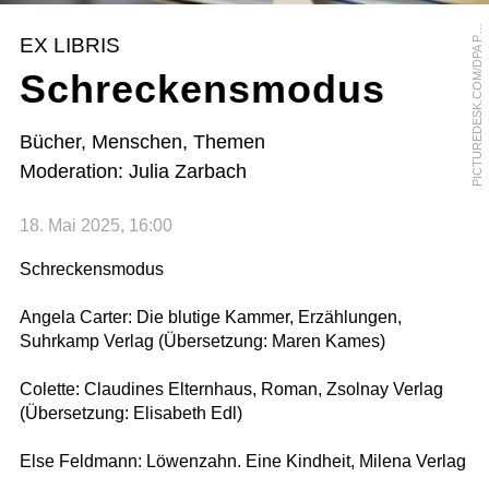
I
C
T
U
R
E
D
E
S
K
.
C
O
M
/
D
P
A
I
T
U
R
E
A
L
L
I
A
N
C
E
/
N
E
R
I
J
U
S
L
I
O
B
P
C
E
EX LIBRIS
P
Schreckensmodus
Bücher, Menschen, Themen
Moderation: Julia Zarbach
18. Mai 2025, 16:00
Schreckensmodus
Angela Carter: Die blutige Kammer, Erzählungen,
Suhrkamp Verlag (Übersetzung: Maren Kames)
Colette: Claudines Elternhaus, Roman, Zsolnay Verlag
(Übersetzung: Elisabeth Edl)
Else Feldmann: Löwenzahn. Eine Kindheit, Milena Verlag