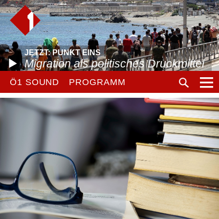
JETZT: PUNKT EINS
Migration als politisches Druckmittel
Ö1 SOUND
PROGRAMM