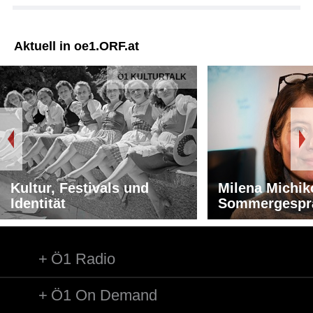
Aktuell in oe1.ORF.at
Ö1 KULTURTALK
Kultur, Festivals und
Milena Michik
Identität
Sommergespr
Ö1 Radio
Ö1 On Demand