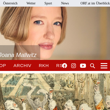
Österreich
Wetter
Sport
News
ORF.at im Überblick
Joana Mallwitz
OP
ARCHIV
RKH
RSO