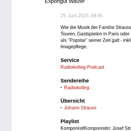
Exportgut Walzer
25. Juni 2025, 09:45
Wie die Musik der Familie Straus
Touren, Gastspielen in Paris od
als "Popstar" seiner Zeit galt - 
Imagepflege.
Service
Radiokolleg-Podcast
Sendereihe
Radiokolleg
Übersicht
Johann Strauss
Playlist
Komponist/Komponistin: Josef St