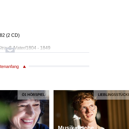
82 (2 CD)
trauß /Vater/1804 - 1849
.1
oria von Großbritannien op.103, Walzer
itenanfang
hestra
Ö1 HÖRSPIEL
LIEBLINGSSTÜCK
Strauß Sohn/1825 - 1899
TETT WIEN - JOHANN STRAUSS - VATER
 Wien
Musikalische