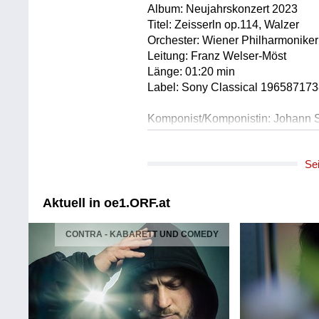
Album: Neujahrskonzert 2023
Titel: Zeisserln op.114, Walzer
Orchester: Wiener Philharmoniker
Leitung: Franz Welser-Möst
Länge: 01:20 min
Label: Sony Classical 196587173
Komponist/Komponistin: Johann S
Album: ROYAL OCCASIONS VOL
Titel: Huldigung der Königin Vict
Se
Orchester: London Symphony Orc
Leitung: John Georgiadis
Länge: 01:10 min
Aktuell in oe1.ORF.at
Label: SONY BMG 88697142882
CONTRA - KABARETT UND COMEDY
Komponist/Komponistin: Johann 
Gesamttitel: ZEMLINSKY QUIN
UND SOHN
Titel: Im Krapfenwald'l op.336
Ausführende: Zemlinsky Quintett