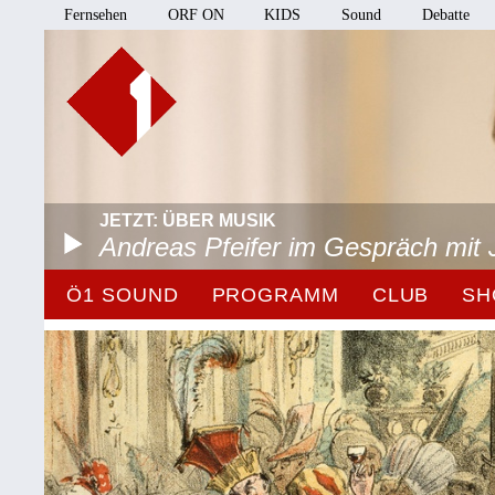
Fernsehen
ORF ON
KIDS
Sound
Debatte
JETZT: ÜBER MUSIK
Andreas Pfeifer im Gespräch mit 
Ö1 SOUND
PROGRAMM
CLUB
SH