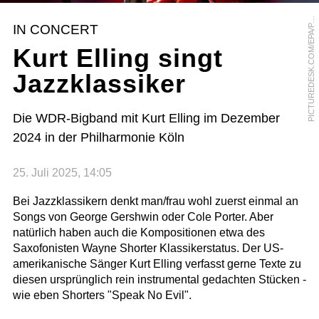
I
C
T
U
R
E
D
E
S
K
.
C
O
M
/
E
P
A
/
A
U
L
B
E
R
G
E
P
N
IN CONCERT
P
Kurt Elling singt
Jazzklassiker
Die WDR-Bigband mit Kurt Elling im Dezember
2024 in der Philharmonie Köln
25. Juli 2025, 14:05
Bei Jazzklassikern denkt man/frau wohl zuerst einmal an
Songs von George Gershwin oder Cole Porter. Aber
natürlich haben auch die Kompositionen etwa des
Saxofonisten Wayne Shorter Klassikerstatus. Der US-
amerikanische Sänger Kurt Elling verfasst gerne Texte zu
diesen ursprünglich rein instrumental gedachten Stücken -
wie eben Shorters "Speak No Evil".