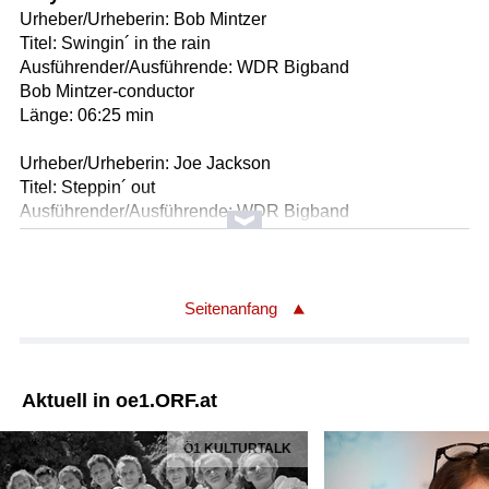
Urheber/Urheberin: Bob Mintzer
Titel: Swingin´ in the rain
Ausführender/Ausführende: WDR Bigband
Bob Mintzer-conductor
Länge: 06:25 min
Urheber/Urheberin: Joe Jackson
Titel: Steppin´ out
Ausführender/Ausführende: WDR Bigband
Bob Mintzer-conductor
Kurt Elling-voc
Länge: 06:15 min
Seitenanfang
Urheber/Urheberin: Duke Ellington
Titel: I like the sunrise
Ausführender/Ausführende: WDR Bigband
Aktuell in oe1.ORF.at
Bob Mintzer-conductor
Kurt Elling-voc
Ö1 KULTURTALK
Länge: 06:50 min