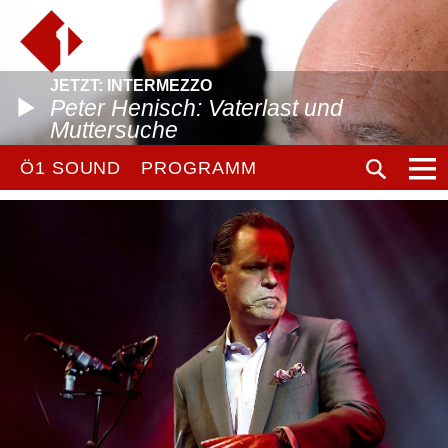
JETZT: INTERMEZZO
Peter Henisch: Vaterlast und
Muttersuche
Ö1 SOUND
PROGRAMM