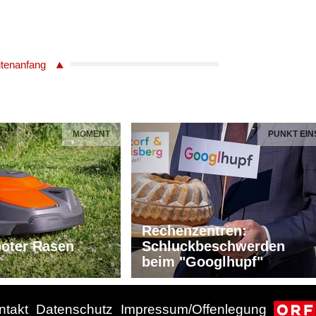
itenanfang
MOMENT
PUNKT EIN
Rechenzentren:
oter Rasen
Schluckbeschwerden
beim "Googlhupf"
ntakt
Datenschutz
Impressum/Offenlegung