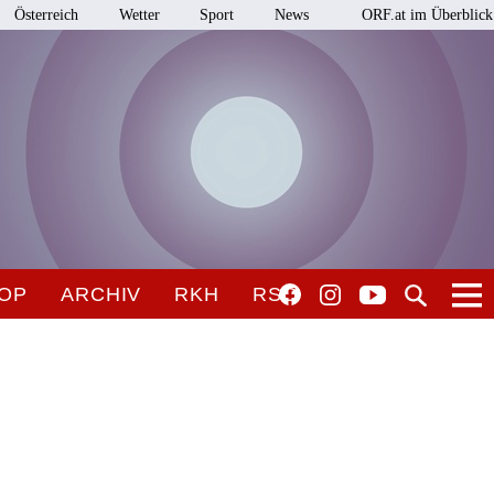
Österreich
Wetter
Sport
News
ORF.at im Überblick
OP
ARCHIV
RKH
RSO