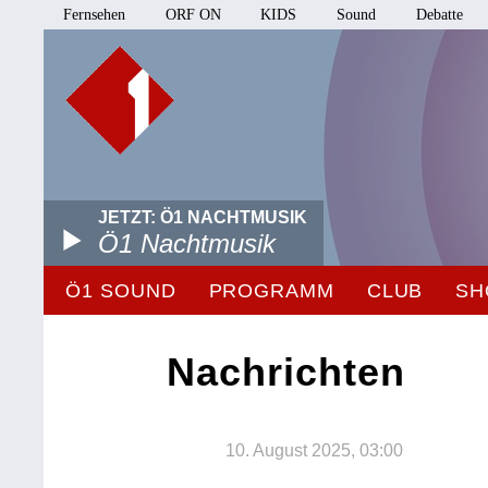
Fernsehen
ORF ON
KIDS
Sound
Debatte
JETZT: Ö1 NACHTMUSIK
Ö1 Nachtmusik
Ö1 SOUND
PROGRAMM
CLUB
SH
Nachrichten
10. August 2025, 03:00