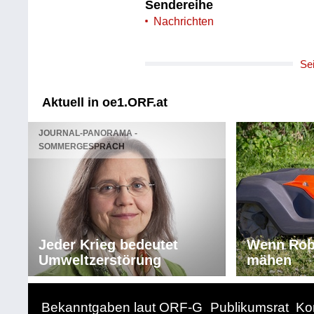
Sendereihe
Nachrichten
Se
Aktuell in oe1.ORF.at
JOURNAL-PANORAMA -
SOMMERGESPRÄCH
Jeder Krieg bedeutet
Wenn Rob
Umweltzerstörung
mähen
Bekanntgaben laut ORF-G
Publikumsrat
Ko