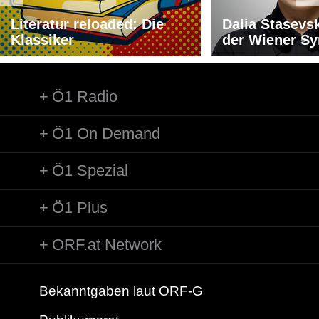
Literatur reloaded: Die
Dalia Stasevs
Klassiker
der Wiener S
Ö1 Radio
Ö1 On Demand
Ö1 Spezial
Ö1 Plus
ORF.at Network
Bekanntgaben laut ORF-G