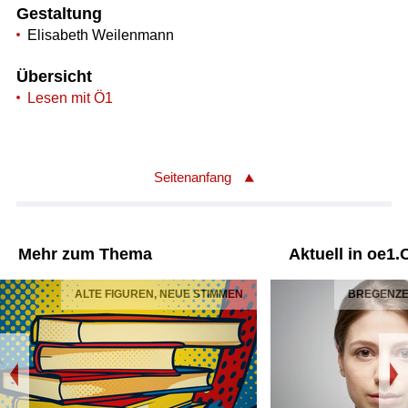
Gestaltung
Elisabeth Weilenmann
Übersicht
Lesen mit Ö1
Seitenanfang
Mehr zum Thema
Aktuell in oe1.
ALTE FIGUREN, NEUE STIMMEN
BREGENZER