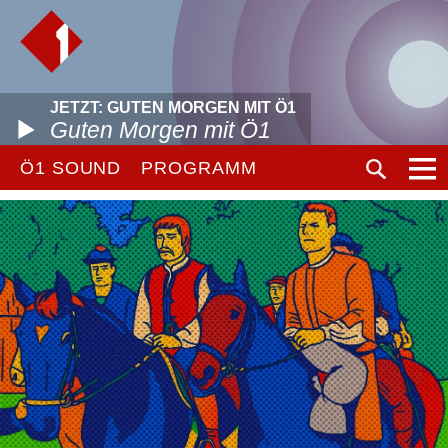
JETZT: GUTEN MORGEN MIT Ö1
Guten Morgen mit Ö1
Ö1 SOUND
PROGRAMM