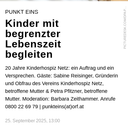
I
C
T
U
R
E
D
E
S
K
.
C
O
M
/
D
P
A
I
T
U
R
E
A
L
L
I
A
N
C
E
/
D
A
N
I
E
L
D
R
O
B
I
P
C
K
PUNKT EINS
P
Kinder mit
begrenzter
Lebenszeit
begleiten
20 Jahre Kinderhospiz Netz: ein Auftrag und ein
Versprechen. Gäste: Sabine Reisinger, Gründerin
und Obfrau des Vereins Kinderhospiz Netz,
betroffene Mutter & Petra Pfitzner, betroffene
Mutter. Moderation: Barbara Zeithammer. Anrufe
0800 22 69 79 | punkteins(at)orf.at
25. September 2025, 13:00