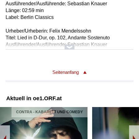
Ausführender/Ausführende: Sebastian Knauer
Länge: 02:59 min
Label: Berlin Classics
Urheber/Urheberin: Felix Mendelssohn
Titel: Lied in D-Dur, op. 102, Andante Sostenuto
Ausführender/Ausführende: Sebastian Knauer
Länge: 03:20 min
Label: Berlin Classics
Urheber/Urheberin: Felix Mendelssohn
Seitenanfang
Titel: Lied in B-Dur, op. 67, Nr 3
Ausführender/Ausführende: Sebastian Knauer
Länge: 03:00 min
Aktuell in oe1.ORF.at
Label: Berlin Classics
CONTRA - KABARETT UND COMEDY