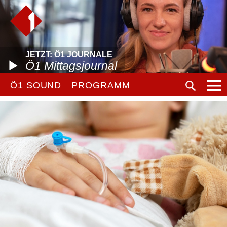
JETZT: Ö1 JOURNALE
Ö1 Mittagsjournal
Ö1 SOUND
PROGRAMM