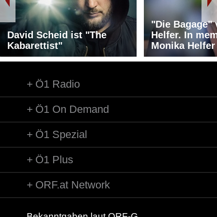
"Die Bagage"
David Scheid ist "The
Helfer. In me
Kabarettist"
Monika Helfer
Ö1 Radio
Ö1 On Demand
Ö1 Spezial
Ö1 Plus
ORF.at Network
Bekanntgaben laut ORF-G