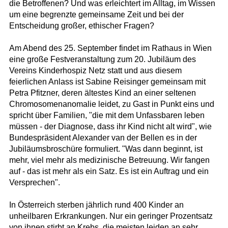
die Betroffenen? Und was erleichtert im Alltag, im Wissen
um eine begrenzte gemeinsame Zeit und bei der
Entscheidung großer, ethischer Fragen?
Am Abend des 25. September findet im Rathaus in Wien
eine große Festveranstaltung zum 20. Jubiläum des
Vereins Kinderhospiz Netz statt und aus diesem
feierlichen Anlass ist Sabine Reisinger gemeinsam mit
Petra Pfitzner, deren ältestes Kind an einer seltenen
Chromosomenanomalie leidet, zu Gast in Punkt eins und
spricht über Familien, "die mit dem Unfassbaren leben
müssen - der Diagnose, dass ihr Kind nicht alt wird", wie
Bundespräsident Alexander van der Bellen es in der
Jubiläumsbroschüre formuliert. "Was dann beginnt, ist
mehr, viel mehr als medizinische Betreuung. Wir fangen
auf - das ist mehr als ein Satz. Es ist ein Auftrag und ein
Versprechen".
In Österreich sterben jährlich rund 400 Kinder an
unheilbaren Erkrankungen. Nur ein geringer Prozentsatz
von ihnen stirbt an Krebs, die meisten leiden an sehr