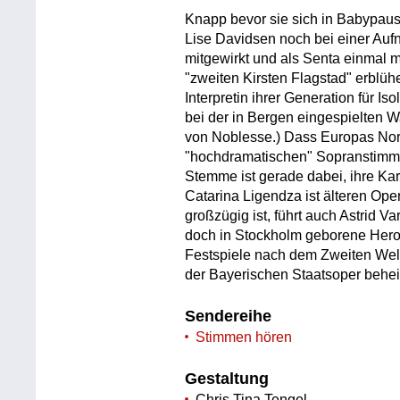
Knapp bevor sie sich in Babypaus
Lise Davidsen noch bei einer Au
mitgewirkt und als Senta einmal 
"zweiten Kirsten Flagstad" erblüh
Interpretin ihrer Generation für I
bei der in Bergen eingespielten W
von Noblesse.) Dass Europas Nor
"hochdramatischen" Sopranstimmen 
Stemme ist gerade dabei, ihre Kar
Catarina Ligendza ist älteren Ope
großzügig ist, führt auch Astrid 
doch in Stockholm geborene Hero
Festspiele nach dem Zweiten Welt
der Bayerischen Staatsoper beheim
Sendereihe
Stimmen hören
Gestaltung
Chris Tina Tengel