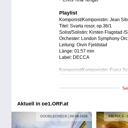
Playlist
Komponist/Komponistin: Jean Sib
Titel: Svarta rosor, op.36/1
Solist/Solistin: Kirsten Flagstad /
Orchester: London Symphony Orc
Leitung: Oivin Fjeldstad
Länge: 01:57 min
Label: DECCA
Komponist/Komponistin: Franz Sc
Titel: Der Musenson, D 764
Solist/Solistin: Kirsten Flagstad /
Se
Solist/Solistin: Ernest Lush /Klavi
Länge: 02:02 min
Label: Symposium
Aktuell in oe1.ORF.at
Komponist/Komponistin: Edvard G
DOUBLECHECK | 06 08 2026
AM PULS -
Titel: Ein Traum, op.48/6
Solist/Solistin: Lise Davidsen /So