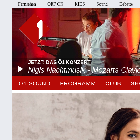
Fernsehen
ORF ON
KIDS
Sound
Debatte
JETZT: DAS Ö1 KONZERT
Nigls Nachtmusik - Mozarts Clavi
Ö1 SOUND
PROGRAMM
CLUB
SH