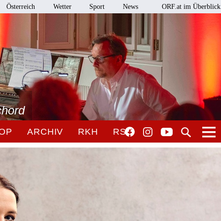
Österreich
Wetter
Sport
News
ORF.at im Überblick
chord
OP
ARCHIV
RKH
RSO