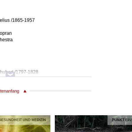
elius /1865-1957
Sopran
hestra
hubert /1797-1828
Sopran
itenanfang
er
rieg /1843-1907
 GESUNDHEIT UND MEDIZIN
PUNKT EIN
pran