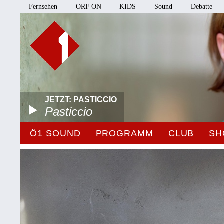
Fernsehen
ORF ON
KIDS
Sound
Debatte
JETZT: PASTICCIO
Pasticcio
Ö1 SOUND
PROGRAMM
CLUB
SH