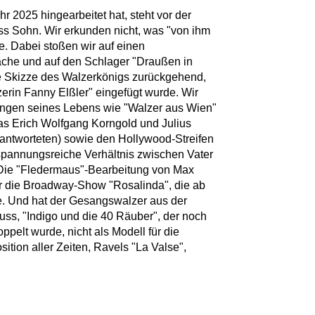
r 2025 hingearbeitet hat, steht vor der
ss Sohn. Wir erkunden nicht, was "von ihm
e. Dabei stoßen wir auf einen
ache und auf den Schlager "Draußen in
ine Skizze des Walzerkönigs zurückgehend,
erin Fanny Elßler" eingefügt wurde. Wir
ngen seines Lebens wie "Walzer aus Wien"
das Erich Wolfgang Korngold und Julius
rantworteten) sowie den Hollywood-Streifen
 spannungsreiche Verhältnis zwischen Vater
 Die "Fledermaus"-Bearbeitung von Max
ür die Broadway-Show "Rosalinda", die ab
. Und hat der Gesangswalzer aus der
uss, "Indigo und die 40 Räuber", der noch
ppelt wurde, nicht als Modell für die
sition aller Zeiten, Ravels "La Valse",