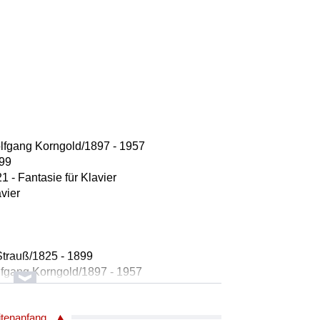
lfgang Korngold/1897 - 1957
899
1 - Fantasie für Klavier
avier
trauß/1825 - 1899
olfgang Korngold/1897 - 1957
le: Friedrich Zell/1829 - 1895
elle: Richard Genee/1823 - 1895
itenanfang
 Herz so stürmisch schlägt / Lied der