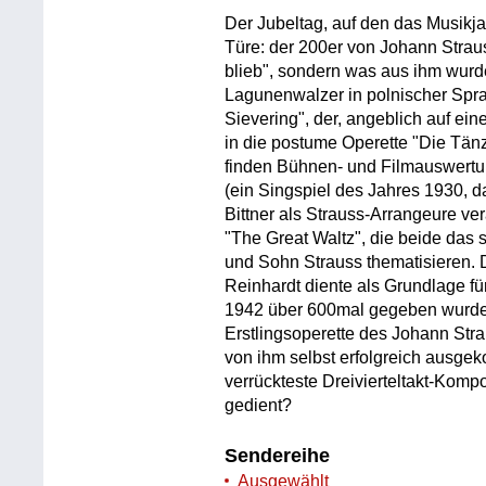
Der Jubeltag, auf den das Musikjah
Türe: der 200er von Johann Strau
blieb", sondern was aus ihm wurd
Lagunenwalzer in polnischer Spr
Sievering", der, angeblich auf e
in die postume Operette "Die Tänz
finden Bühnen- und Filmauswertu
(ein Singspiel des Jahres 1930, 
Bittner als Strauss-Arrangeure ve
"The Great Waltz", die beide das
und Sohn Strauss thematisieren.
Reinhardt diente als Grundlage f
1942 über 600mal gegeben wurde
Erstlingsoperette des Johann Stra
von ihm selbst erfolgreich ausgeko
verrückteste Dreivierteltakt-Kompo
gedient?
Sendereihe
Ausgewählt