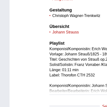
Gestaltung
Christoph Wagner-Trenkwitz
Übersicht
Johann Strauss
Playlist
Komponist/Komponistin: Erich Wo
Vorlage: Johann Strauß/1825 - 1
Titel: Geschichten von Strauß op.2
Solist/Solistin: Franz Vorraber /Kl
Länge: 01:11 min
Label: Thorofon CTH 2532
Komponist/Komponistin: Johann S
Bearbeiter/Bearbeiterin: Erich W
Textdichter/Textdichterin, Textquel
Textdichter/Textdichterin, Textqu
Se
Titel: Wer mir das je gesagt...Mein