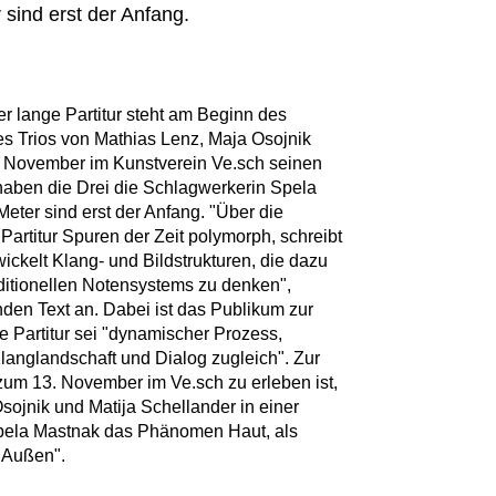
sind erst der Anfang.
er lange Partitur steht am Beginn des
 Trios von Mathias Lenz, Maja Osojnik
. November im Kunstverein Ve.sch seinen
t haben die Drei die Schlagwerkerin Spela
eter sind erst der Anfang. "Über die
artitur Spuren der Zeit polymorph, schreibt
wickelt Klang- und Bildstrukturen, die dazu
ditionellen Notensystems zu denken",
en Text an. Dabei ist das Publikum zur
e Partitur sei "dynamischer Prozess,
langlandschaft und Dialog zugleich". Zur
s zum 13. November im Ve.sch zu erleben ist,
sojnik und Matija Schellander in einer
ela Mastnak das Phänomen Haut, als
d Außen".