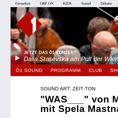
Fernsehen
ORF ON
KIDS
Sound
Debatte
JETZT: DAS Ö1 KONZERT
Dalia Stasevska am Pult der Wie
Ö1 SOUND
PROGRAMM
CLUB
SH
SOUND ART: ZEIT-TON
"WAS___" von 
mit Spela Mastn