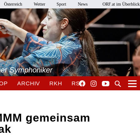
Österreich
Wetter
Sport
News
ORF.at im Überblick
ner Symphoniker
OP
ARCHIV
RKH
RSO
MMM gemeinsam
ak