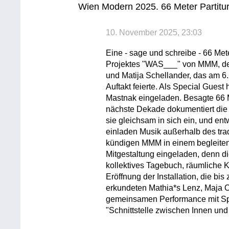
Wien Modern 2025. 66 Meter Partitur 
10. November 2025, 23:03
Eine - sage und schreibe - 66 Met
Projektes "WAS___" von MMM, des
und Matija Schellander, das am 6
Auftakt feierte. Als Special Gues
Mastnak eingeladen. Besagte 66 M
nächste Dekade dokumentiert die P
sie gleichsam in sich ein, und ent
einladen Musik außerhalb des tra
kündigen MMM in einem begleitend
Mitgestaltung eingeladen, denn di
kollektives Tagebuch, räumliche K
Eröffnung der Installation, die bi
erkundeten Mathia*s Lenz, Maja O
gemeinsamen Performance mit Sp
"Schnittstelle zwischen Innen un