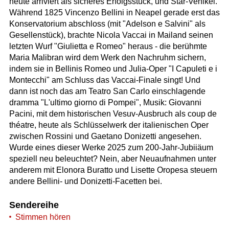
heute arriviert als sicheres Erfolgsstück, und Star-Vehikel.
Während 1825 Vincenzo Bellini in Neapel gerade erst das
Konservatorium abschloss (mit "Adelson e Salvini" als
Gesellenstück), brachte Nicola Vaccai in Mailand seinen
letzten Wurf "Giulietta e Romeo" heraus - die berühmte
Maria Malibran wird dem Werk den Nachruhm sichern,
indem sie in Bellinis Romeo und Julia-Oper "I Capuleti e i
Montecchi" am Schluss das Vaccai-Finale singt! Und
dann ist noch das am Teatro San Carlo einschlagende
dramma "L'ultimo giorno di Pompei", Musik: Giovanni
Pacini, mit dem historischen Vesuv-Ausbruch als coup de
théatre, heute als Schlüsselwerk der italienischen Oper
zwischen Rossini und Gaetano Donizetti angesehen.
Wurde eines dieser Werke 2025 zum 200-Jahr-Jubiiäum
speziell neu beleuchtet? Nein, aber Neuaufnahmen unter
anderem mit Elonora Buratto und Lisette Oropesa steuern
andere Bellini- und Donizetti-Facetten bei.
Sendereihe
Stimmen hören