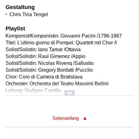
Gestaltung
Chris Tina Tengel
Playlist
Komponist/Komponistin: Giovanni Pacini /1796-1867
Titel: L'ultimo giorno di Pompei: Quartett mit Chor /I
Solist/Solistin: Iano Tamar /Ottavia
Solist/Solistin: Raul Gimenez /Appio
Solist/Solistin: Nicolas Rivenq /Sallustio
Solist/Solistin: Gregory Bonfatti /Pucclio
Chor: Coro di Camera di Bratislava
Orchester: Orchestra del Teatro Massimi Bellini
Leitung: Giuliano Carella
Länge: 04:15 min
Label: DYNAMIC
Komponist/Komponistin: Gioachino Rossini /1792-1868
Seitenanfang
Titel: Il viaggio a Reims: Gran Pezzo Concertato
Solist/Solistin: Laura Giordano /Corinna
Solist/Solistin: Marianna Pizzolato /Marchesa Melibea