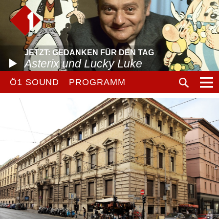
JETZT: GEDANKEN FÜR DEN TAG
Asterix und Lucky Luke
Ö1 SOUND
PROGRAMM